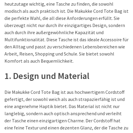
Fünf
heutzutage wichtig, eine Tasche zu finden, die sowohl
grundlegende
modisch als auch praktisch ist. Die Makukke Cord Tote Bag ist
Hosenformen
die perfekte Wahl, die all diese Anforderungen erfüllt. Sie
und
überzeugt nicht nur durch ihr einzigartiges Design, sondern
wie
auch durch ihre außergewöhnliche Kapazität und
man
Multifunktionalität. Diese Tasche ist das ideale Accessoire für
sie
den Alltag und passt zu verschiedenen Lebensbereichen wie
richtig
Arbeit, Reisen, Shopping und Schule. Sie bietet sowohl
kombiniert
Komfort als auch Bequemlichkeit.
Neue
1. Design und Material
Taschenmarken
entdecken:
Die Makukke Cord Tote Bag ist aus hochwertigem Cordstoff
Stylisch,
gefertigt, der sowohl weich als auch strapazierfähig ist und
individuell
eine angenehme Haptik bietet. Das Material ist nicht nur
und
langlebig, sondern auch optisch ansprechend und verleiht
garantiert
der Tasche einen einzigartigen Charme. Der Cordstoff hat
kein
eine feine Textur und einen dezenten Glanz, der die Tasche zu
Einheitslook