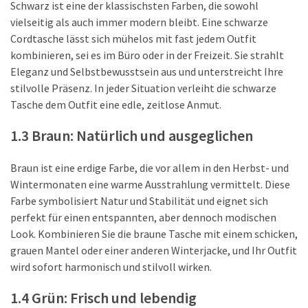
(8)
Schwarz ist eine der klassischsten Farben, die sowohl
vielseitig als auch immer modern bleibt. Eine schwarze
Mäntel
Cordtasche lässt sich mühelos mit fast jedem Outfit
(6)
kombinieren, sei es im Büro oder in der Freizeit. Sie strahlt
Eleganz und Selbstbewusstsein aus und unterstreicht Ihre
Jacken
stilvolle Präsenz. In jeder Situation verleiht die schwarze
(6)
Tasche dem Outfit eine edle, zeitlose Anmut.
1.3 Braun: Natürlich und ausgeglichen
Accessoires
(21)
Braun ist eine erdige Farbe, die vor allem in den Herbst- und
Taschen
Wintermonaten eine warme Ausstrahlung vermittelt. Diese
(10)
Farbe symbolisiert Natur und Stabilität und eignet sich
perfekt für einen entspannten, aber dennoch modischen
Look. Kombinieren Sie die braune Tasche mit einem schicken,
grauen Mantel oder einer anderen Winterjacke, und Ihr Outfit
Freizeitkleid
wird sofort harmonisch und stilvoll wirken.
(8)
1.4 Grün: Frisch und lebendig