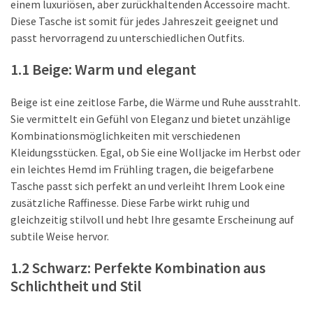
einem luxuriösen, aber zurückhaltenden Accessoire macht.
Diese Tasche ist somit für jedes Jahreszeit geeignet und
MOST
passt hervorragend zu unterschiedlichen Outfits.
USED
CATEGORIES
1.1 Beige: Warm und elegant
Persönliche
Beige ist eine zeitlose Farbe, die Wärme und Ruhe ausstrahlt.
Hautpflege
Sie vermittelt ein Gefühl von Eleganz und bietet unzählige
(25)
Kombinationsmöglichkeiten mit verschiedenen
Haarpflege
Kleidungsstücken. Egal, ob Sie eine Wolljacke im Herbst oder
(10)
ein leichtes Hemd im Frühling tragen, die beigefarbene
Tasche passt sich perfekt an und verleiht Ihrem Look eine
Körperhygiene
zusätzliche Raffinesse. Diese Farbe wirkt ruhig und
(9)
gleichzeitig stilvoll und hebt Ihre gesamte Erscheinung auf
subtile Weise hervor.
1.2 Schwarz: Perfekte Kombination aus
Bekleidung
Schlichtheit und Stil
(22)
Hosen