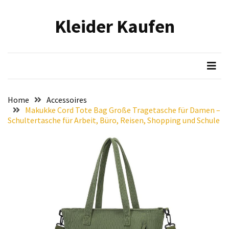
Skip
Skip
to
to
Kleider Kaufen
content
content
NEUESTE
BEITRÄGE
Eleganz
in
Samt:
Home
Accessoires
Stilvolle
Makukke Cord Tote Bag Große Tragetasche für Damen –
Tipps
Schultertasche für Arbeit, Büro, Reisen, Shopping und Schule
für
das
Tragen
von
hochwertigen
Samtkleidern
Mit
voller