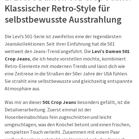
Klassischer Retro-Style für
MOST
selbstbewusste Ausstrahlung
USED
CATEGORIES
Die Levi’s 501-Serie ist zweifellos eine der legendärsten
Jeanskollektionen. Seit ihrer Einführung hat die 501
Persönliche
weltweit den Jeans-Trend angeführt. Die
Levi’s Damen 501
Hautpflege
Crop Jeans
, die ich heute vorstellen möchte, kombiniert
(25)
Retro-Elemente mit modernen Trends und lässt dich wie
Haarpflege
eine Zeitreise in die Straßen der 50er Jahre der USA fühlen.
(10)
Sie strahlt eine selbstbewusste und gleichzeitig entspannte
Körperhygiene
Atmosphäre aus.
(9)
Was mir an dieser
501 Crop Jeans
besonders gefällt, ist die
Detailverarbeitung. Zuerst einmal ist der
Hosenbeinabschluss fein zugeschnitten und leicht
Bekleidung
umgeschlagen, was den Knöchel betont und einen frischen,
(22)
verspielten Touch verleiht. Zusammen mit einem Paar
Hosen