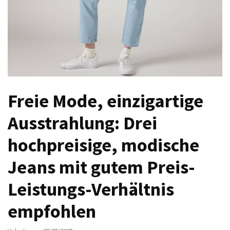
Ausstrahlung:
Der
Style-
Guide
für
lange
Mäntel
Freie Mode, einzigartige
Leichte
Ausstrahlung: Drei
Luxus-
Jackenmarken
hochpreisige, modische
im
Fokus:
Jeans mit gutem Preis-
Stil
Leistungs-Verhältnis
trifft
auf
empfohlen
Qualität