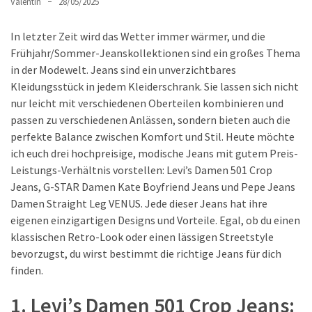
Fünf
Valentin
28/05/2025
grundlegende
Hosenformen
In letzter Zeit wird das Wetter immer wärmer, und die
und
Frühjahr/Sommer-Jeanskollektionen sind ein großes Thema
wie
in der Modewelt. Jeans sind ein unverzichtbares
man
Kleidungsstück in jedem Kleiderschrank. Sie lassen sich nicht
sie
nur leicht mit verschiedenen Oberteilen kombinieren und
richtig
passen zu verschiedenen Anlässen, sondern bieten auch die
kombiniert
perfekte Balance zwischen Komfort und Stil. Heute möchte
ich euch drei hochpreisige, modische Jeans mit gutem Preis-
Neue
Leistungs-Verhältnis vorstellen: Levi’s Damen 501 Crop
Taschenmarken
Jeans, G-STAR Damen Kate Boyfriend Jeans und Pepe Jeans
entdecken:
Damen Straight Leg VENUS. Jede dieser Jeans hat ihre
Stylisch,
eigenen einzigartigen Designs und Vorteile. Egal, ob du einen
individuell
klassischen Retro-Look oder einen lässigen Streetstyle
und
bevorzugst, du wirst bestimmt die richtige Jeans für dich
garantiert
finden.
kein
1. Levi’s Damen 501 Crop Jeans:
Einheitslook