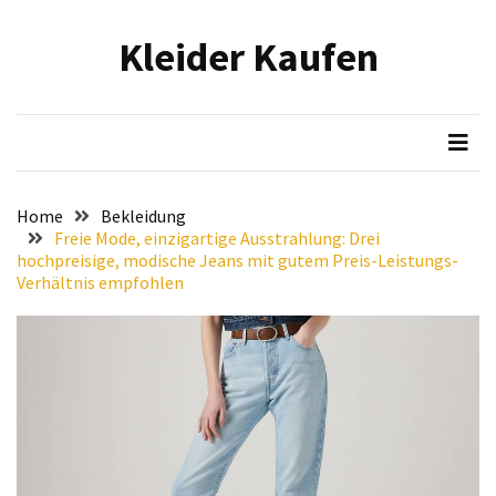
Skip
Skip
to
to
Kleider Kaufen
content
content
NEUESTE
BEITRÄGE
Eleganz
in
Samt:
Home
Bekleidung
Stilvolle
Freie Mode, einzigartige Ausstrahlung: Drei
Tipps
hochpreisige, modische Jeans mit gutem Preis-Leistungs-
Verhältnis empfohlen
für
das
Tragen
von
hochwertigen
Samtkleidern
Mit
voller