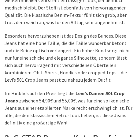
weißen Sneakers entsteht ein lässiger Look, der dennoch
(8)
modisch bleibt. Der Stoff ist ebenfalls von hervorragender
Qualität. Die klassische Denim-Textur fühlt sich grob, aber
Mäntel
trotzdem weich an, was für den Alltag sehr angenehm ist.
(6)
Besonders hervorzuheben ist das Design des Bundes. Diese
Jacken
Jeans hat eine hohe Taille, die die Taille wunderbar betont
(6)
und die Beine optisch verlängert. Ein hoher Bund sorgt nicht
nur für eine schicke und elegante Silhouette, sondern lässt
sich auch hervorragend mit verschiedenen Oberteilen
Accessoires
kombinieren. Ob T-Shirts, Hoodies oder cropped Tops – die
(21)
Levi’s 501 Crop Jeans passt zu nahezu jedem Outfit.
Taschen
(10)
Im Hinblick auf den Preis liegt die
Levi’s Damen 501 Crop
Jeans
zwischen 54,90€ und 55,00€, was für eine so ikonische
Jeans aus einer etablierten Marke recht erschwinglich ist. Für
Freizeitkleid
alle, die den klassischen Retro-Look lieben, ist diese Jeans
(8)
definitiv eine großartige Wahl.