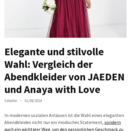
Ausstrahlung:
Der
Style-
Guide
für
lange
Elegante und stilvolle
Mäntel
Wahl: Vergleich der
Leichte
Luxus-
Abendkleider von JAEDEN
Jackenmarken
im
und Anaya with Love
Fokus:
Stil
Valentin
01/08/2024
trifft
auf
In modernen sozialen Anlässen ist die Wahl eines eleganten
Qualität
Abendkleides nicht nur ein modisches Statement,
sondern
auch ein wichtiger Weg, um den persönlichen Geschmack zu