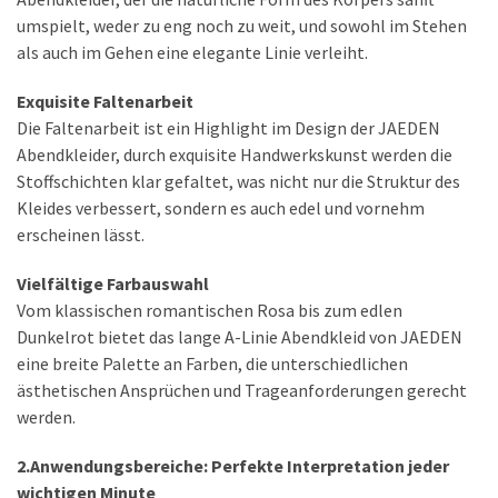
(8)
umspielt, weder zu eng noch zu weit, und sowohl im Stehen
als auch im Gehen eine elegante Linie verleiht.
Mäntel
(6)
Exquisite Faltenarbeit
Die Faltenarbeit ist ein Highlight im Design der JAEDEN
Jacken
Abendkleider, durch exquisite Handwerkskunst werden die
(6)
Stoffschichten klar gefaltet, was nicht nur die Struktur des
Kleides verbessert, sondern es auch edel und vornehm
erscheinen lässt.
Accessoires
(21)
Vielfältige Farbauswahl
Taschen
Vom klassischen romantischen Rosa bis zum edlen
(10)
Dunkelrot bietet das lange A-Linie Abendkleid von JAEDEN
eine breite Palette an Farben, die unterschiedlichen
ästhetischen Ansprüchen und Trageanforderungen gerecht
Freizeitkleid
werden.
(8)
2.Anwendungsbereiche: Perfekte Interpretation jeder
wichtigen Minute