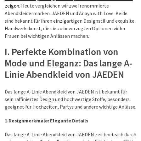
Fünf
zeigen.
Heute vergleichen wir zwei renommierte
grundlegende
Abendkleidermarken: JAEDEN und Anaya with Love. Beide
Hosenformen
sind bekannt für ihren einzigartigen Designstil und exquisite
und
Handwerkskunst, die sie zu bevorzugten Optionen vieler
wie
Frauen bei wichtigen Anlässen machen.
man
sie
I. Perfekte Kombination von
richtig
Mode und Eleganz: Das lange A-
kombiniert
Linie Abendkleid von JAEDEN
Neue
Taschenmarken
entdecken:
Das lange A-Linie Abendkleid von JAEDEN ist bekannt für
Stylisch,
sein raffiniertes Design und hochwertige Stoffe, besonders
individuell
geeignet für Hochzeiten, Partys und andere wichtige Anlässe.
und
garantiert
1.Designmerkmale: Elegante Details
kein
Das lange A-Linie Abendkleid von JAEDEN zeichnet sich durch
Einheitslook