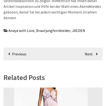
Selbstbewusstsein zu zeigen. Hoffentlich hat Ihnen dieser
Artikel Inspiration und Hilfe bei der Wahl eines Abendkleides
geboten, damit Sie bei jedem wichtigen Moment strahlen
können.
Anaya with Love
,
Brautjungfernkleider
,
JAEDEN
Beitragsnavigation
Previous:
Next:
Related Posts