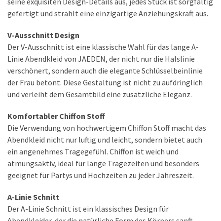
seine exquisiten Design-Details aus, jedes Stück ist sorgfältig
gefertigt und strahlt eine einzigartige Anziehungskraft aus.
MOST
V-Ausschnitt Design
USED
CATEGORIES
Der V-Ausschnitt ist eine klassische Wahl für das lange A-
Linie Abendkleid von JAEDEN, der nicht nur die Halslinie
Persönliche
verschönert, sondern auch die elegante Schlüsselbeinlinie
Hautpflege
der Frau betont. Diese Gestaltung ist nicht zu aufdringlich
(25)
und verleiht dem Gesamtbild eine zusätzliche Eleganz.
Haarpflege
Komfortabler Chiffon Stoff
(10)
Die Verwendung von hochwertigem Chiffon Stoff macht das
Körperhygiene
Abendkleid nicht nur luftig und leicht, sondern bietet auch
(9)
ein angenehmes Tragegefühl. Chiffon ist weich und
atmungsaktiv, ideal für lange Tragezeiten und besonders
geeignet für Partys und Hochzeiten zu jeder Jahreszeit.
Bekleidung
A-Linie Schnitt
(22)
Der A-Linie Schnitt ist ein klassisches Design für
Hosen
Abendkleider, der die natürliche Form des Körpers sanft