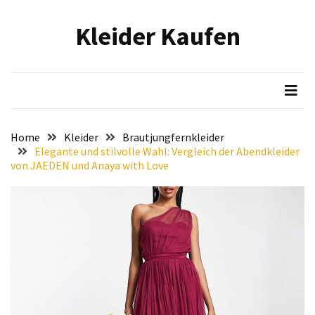
Skip
Skip
to
to
Kleider Kaufen
content
content
NEUESTE
BEITRÄGE
Eleganz
in
Samt:
Home
Kleider
Brautjungfernkleider
Stilvolle
Elegante und stilvolle Wahl: Vergleich der Abendkleider
Tipps
von JAEDEN und Anaya with Love
für
das
Tragen
von
hochwertigen
Samtkleidern
Mit
voller