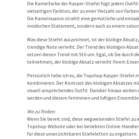
Die Kamelfarbe der Kasper-Stiefel fügt jedem Outfit
vielseitigen Farbton, der zu einer Vielzahl von Farbe
MOST
Die Kamelnuance strahlt eine gemütliche und einlad
USED
modischen Statement, sondern auch zu einem saison
CATEGORIES
Was diese Stiefel auszeichnet, ist der klobige Absatz
Persönliche
trendige Note verleiht. Der Trend des klobigen Absat
Hautpflege
setzen diesen Trend mit Stil um. Egal, ob Sie durch 
(25)
teilnehmen, der klobige Absatz verleiht Ihrem Ense
Haarpflege
(10)
Persönlich liebe ich es, die Topshop Kasper-Stiefel m
kombinieren. Der Kontrast des klobigen Absatzes mi
Körperhygiene
visuell ansprechendes Outfit. Darüber hinaus wirken 
(9)
werden und diesem femininen und luftigen Ensemble 
Wo zu finden:
Bekleidung
Wenn Sie bereit sind, diese wegweisenden Stiefel zu e
(22)
Topshop-Website oder bei beliebten Online-Händlern
Hosen
für diese unverzichtbaren Stiefeletten zu ergattern.