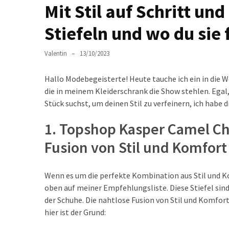
Fünf
Mit Stil auf Schritt un
grundlegende
Hosenformen
Stiefeln und wo du sie 
und
wie
Valentin
13/10/2023
man
sie
Hallo Modebegeisterte! Heute tauche ich ein in die 
richtig
die in meinem Kleiderschrank die Show stehlen. Egal
kombiniert
Stück suchst, um deinen Stil zu verfeinern, ich habe 
Neue
1. Topshop Kasper Camel C
Taschenmarken
Fusion von Stil und Komfort
entdecken:
Stylisch,
individuell
Wenn es um die perfekte Kombination aus Stil und 
und
oben auf meiner Empfehlungsliste. Diese Stiefel sind
garantiert
der Schuhe. Die nahtlose Fusion von Stil und Komfor
kein
hier ist der Grund:
Einheitslook