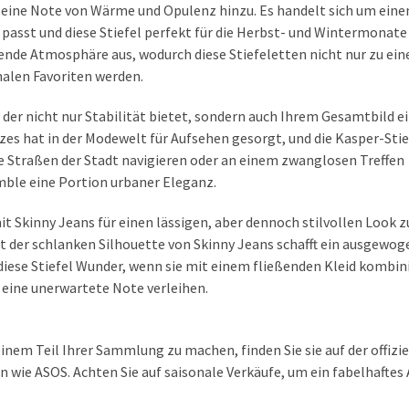
 eine Note von Wärme und Opulenz hinzu. Es handelt sich um eine
n passt und diese Stiefel perfekt für die Herbst- und Wintermonat
ende Atmosphäre aus, wodurch diese Stiefeletten nicht nur zu ei
alen Favoriten werden.
, der nicht nur Stabilität bietet, sondern auch Ihrem Gesamtbild e
zes hat in der Modewelt für Aufsehen gesorgt, und die Kasper-Stie
die Straßen der Stadt navigieren oder an einem zwanglosen Treffen
mble eine Portion urbaner Eleganz.
it Skinny Jeans für einen lässigen, aber dennoch stilvollen Look z
t der schlanken Silhouette von Skinny Jeans schafft ein ausgewog
diese Stiefel Wunder, wenn sie mit einem fließenden Kleid kombin
eine unerwartete Note verleihen.
inem Teil Ihrer Sammlung zu machen, finden Sie sie auf der offizie
 wie ASOS. Achten Sie auf saisonale Verkäufe, um ein fabelhafte