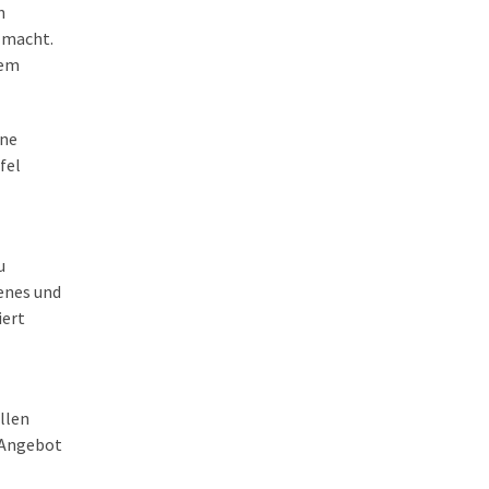
n
e macht.
nem
ine
fel
u
enes und
iert
llen
s Angebot