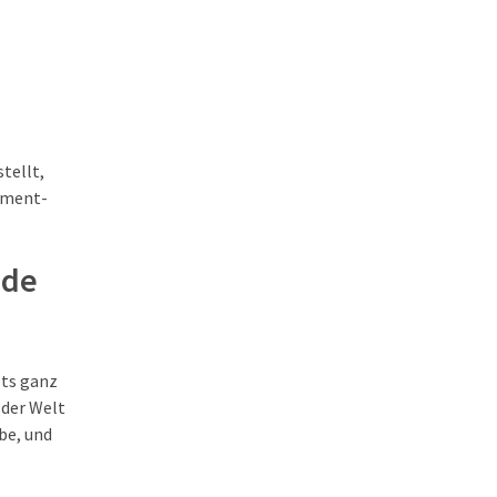
tellt,
tement-
nde
ots ganz
 der Welt
be, und