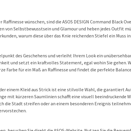
ner Raffinesse wünschen, sind die ASOS DESIGN Command Black Ove
ugen von Selbstbewusstsein und Glamour und heben jedes Outfit m
erkunden, warum diese über das Knie reichenden Stiefel ein Muss in
ttelpunkt des Geschehens und verleiht Ihrem Look ein unübersehb
keit und setzt ein kraftvolles Statement, egal wohin Sie gehen.
rze Farbe für ein Maß an Raffinesse und findet die perfekte Balanc
r einem Kleid aus Strick ist eine stilvolle Wahl, die garantiert A
nge mit kürzeren Saumlinien schafft eine visuell beeindruckende 
ch die Stadt streifen oder an einem besonderen Ereignis teilnehm
hervorstechen.
en, besuchen Sie direkt die ASOS-Website. Nutzen Sie die Bequeml