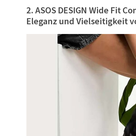
(8)
2. ASOS DESIGN Wide Fit Co
Mäntel
Eleganz und Vielseitigkeit 
(6)
Jacken
(6)
Accessoires
(21)
Taschen
(10)
Freizeitkleid
(8)