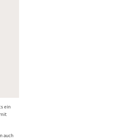
s ein
 mit
rn auch