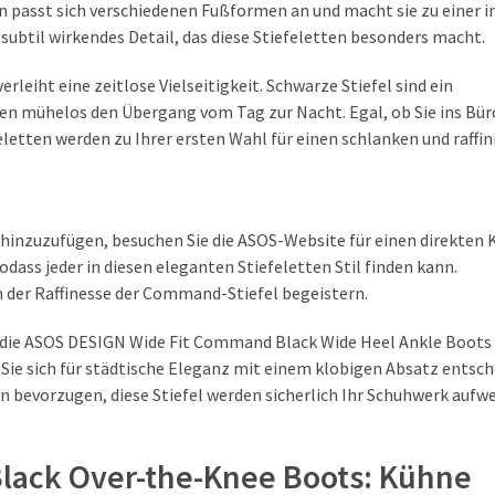
n passt sich verschiedenen Fußformen an und macht sie zu einer i
subtil wirkendes Detail, das diese Stiefeletten besonders macht.
leiht eine zeitlose Vielseitigkeit. Schwarze Stiefel sind ein
hen mühelos den Übergang vom Tag zur Nacht. Egal, ob Sie ins Bü
eletten werden zu Ihrer ersten Wahl für einen schlanken und raffin
hinzuzufügen, besuchen Sie die ASOS-Website für einen direkten K
dass jeder in diesen eleganten Stiefeletten Stil finden kann.
n der Raffinesse der Command-Stiefel begeistern.
die ASOS DESIGN Wide Fit Command Black Wide Heel Ankle Boots 
 Sie sich für städtische Eleganz mit einem klobigen Absatz entsc
n bevorzugen, diese Stiefel werden sicherlich Ihr Schuhwerk aufw
ack Over-the-Knee Boots: Kühne