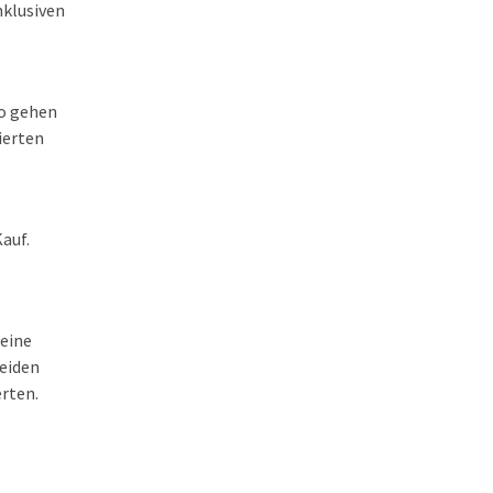
nklusiven
ro gehen
ierten
auf.
eine
heiden
erten.