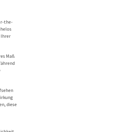
r-the-
ühelos
 Ihrer
ares Maß
 Während
e
ufsehen
Wirkung
en, diese
ichkeit