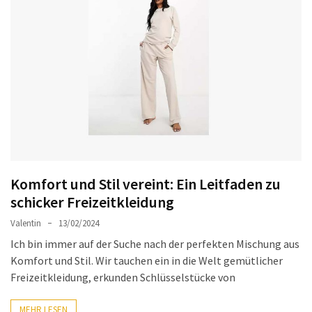
Ausstrahlung:
Der
Style-
Guide
für
lange
Mäntel
Leichte
Luxus-
Komfort und Stil vereint: Ein Leitfaden zu
Jackenmarken
im
schicker Freizeitkleidung
Fokus:
Valentin
13/02/2024
Stil
Ich bin immer auf der Suche nach der perfekten Mischung aus
trifft
Komfort und Stil. Wir tauchen ein in die Welt gemütlicher
auf
Freizeitkleidung, erkunden Schlüsselstücke von
Qualität
MEHR LESEN