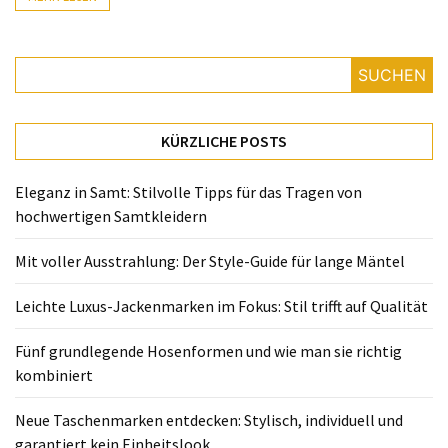
Fünf
grundlegende
Hosenformen
und
SUCHEN
wie
man
KÜRZLICHE POSTS
sie
richtig
Eleganz in Samt: Stilvolle Tipps für das Tragen von
kombiniert
hochwertigen Samtkleidern
Neue
Mit voller Ausstrahlung: Der Style-Guide für lange Mäntel
Taschenmarken
entdecken:
Leichte Luxus-Jackenmarken im Fokus: Stil trifft auf Qualität
Stylisch,
individuell
Fünf grundlegende Hosenformen und wie man sie richtig
und
kombiniert
garantiert
kein
Neue Taschenmarken entdecken: Stylisch, individuell und
Einheitslook
garantiert kein Einheitslook