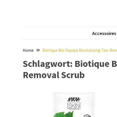
Skip
Skip
to
to
content
content
NEUESTE
BEITRÄGE
Accessoires
Eleganz
in
Samt:
Home
Biotique Bio Papaya Revitalizing Tan-Re
Stilvolle
Schlagwort:
Biotique B
Tipps
für
Removal Scrub
das
Tragen
von
hochwertigen
Samtkleidern
Mit
voller