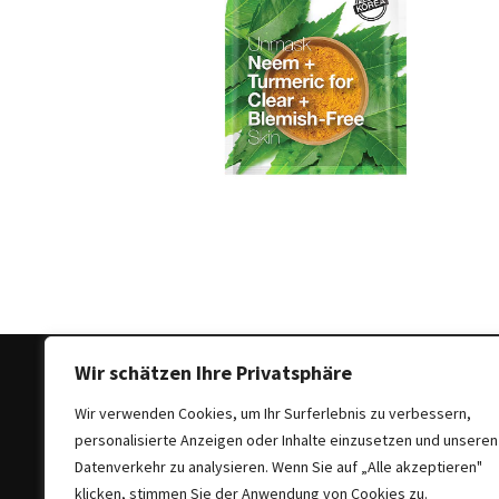
Ausstrahlung:
Der
Style-
Guide
für
lange
Mäntel
Leichte
Luxus-
Jackenmarken
im
Fokus:
Stil
Wir schätzen Ihre Privatsphäre
trifft
Wir verwenden Cookies, um Ihr Surferlebnis zu verbessern,
auf
personalisierte Anzeigen oder Inhalte einzusetzen und unseren
Qualität
Copyright © 2025 All Rights Reserved
|
Theme: Bloc
Datenverkehr zu analysieren. Wenn Sie auf „Alle akzeptieren"
klicken, stimmen Sie der Anwendung von Cookies zu.