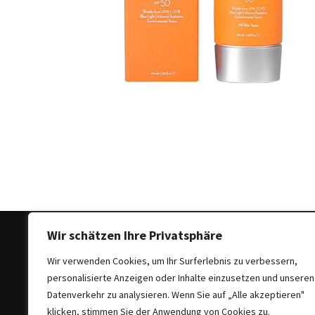
Ausstrahlung:
Der
Style-
Guide
für
lange
Mäntel
Leichte
Luxus-
Jackenmarken
im
Fokus:
Stil
Wir schätzen Ihre Privatsphäre
trifft
Wir verwenden Cookies, um Ihr Surferlebnis zu verbessern,
auf
personalisierte Anzeigen oder Inhalte einzusetzen und unseren
Qualität
Copyright © 2025 All Rights Reserved
|
Theme: Bloc
Datenverkehr zu analysieren. Wenn Sie auf „Alle akzeptieren"
klicken, stimmen Sie der Anwendung von Cookies zu.