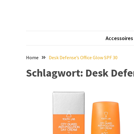
Skip
Skip
to
to
content
content
NEUESTE
BEITRÄGE
Accessoires
Eleganz
in
Samt:
Home
Desk Defense’s Office Glow SPF 30
Stilvolle
Schlagwort:
Desk Defe
Tipps
für
das
Tragen
von
hochwertigen
Samtkleidern
Mit
voller