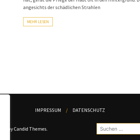
angesichts der schädlichen Strahlen
MEHR LESEN
IMPRESSUM
DATENSCHUTZ
Suchen
kWP by
Candid Themes
.
nach: