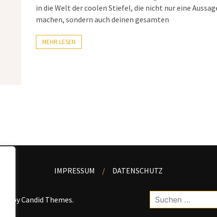
in die Welt der coolen Stiefel, die nicht nur eine Aussag
machen, sondern auch deinen gesamten
MEHR LESEN
IMPRESSUM
DATENSCHUTZ
Suchen
kWP by
Candid Themes
.
nach: