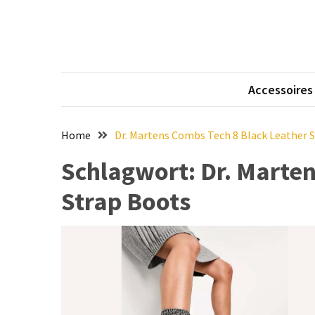
Skip
Skip
to
to
content
content
NEUESTE
BEITRÄGE
Accessoires
Eleganz
in
Samt:
Home
Dr. Martens Combs Tech 8 Black Leather 
Stilvolle
Schlagwort:
Dr. Marte
Tipps
für
Strap Boots
das
Tragen
von
hochwertigen
Samtkleidern
Mit
voller