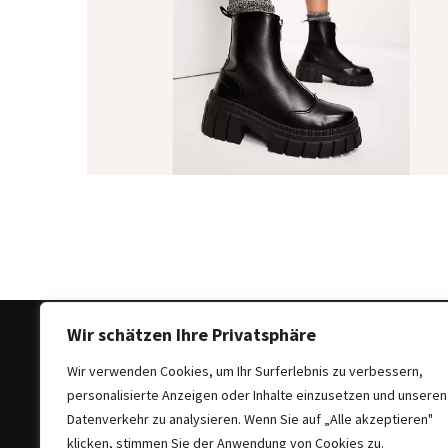
Ausstrahlung:
Der
Style-
Guide
für
lange
Mäntel
Leichte
Luxus-
Jackenmarken
im
Fokus:
Stil
Wir schätzen Ihre Privatsphäre
trifft
Wir verwenden Cookies, um Ihr Surferlebnis zu verbessern,
auf
personalisierte Anzeigen oder Inhalte einzusetzen und unseren
Qualität
Copyright © 2025 All Rights Reserved
|
Theme: Bloc
Datenverkehr zu analysieren. Wenn Sie auf „Alle akzeptieren"
klicken, stimmen Sie der Anwendung von Cookies zu.