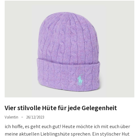
Ausstrahlung:
Der
Style-
Guide
für
lange
Mäntel
Leichte
Luxus-
Jackenmarken
im
Fokus:
Stil
Vier stilvolle Hüte für jede Gelegenheit
trifft
Valentin
26/12/2023
auf
Qualität
ich hoffe, es geht euch gut! Heute möchte ich mit euch über
meine aktuellen Lieblingshüte sprechen. Ein stylischer Hut