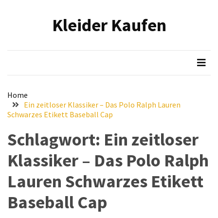
Skip
Skip
to
to
Kleider Kaufen
content
content
NEUESTE
BEITRÄGE
Eleganz
in
Samt:
Home
Stilvolle
Ein zeitloser Klassiker – Das Polo Ralph Lauren
Tipps
Schwarzes Etikett Baseball Cap
für
Schlagwort:
Ein zeitloser
das
Tragen
Klassiker – Das Polo Ralph
von
hochwertigen
Lauren Schwarzes Etikett
Samtkleidern
Baseball Cap
Mit
voller