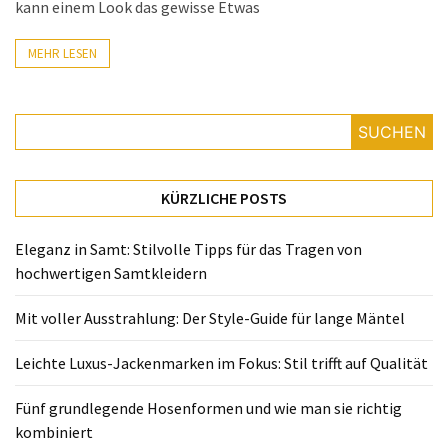
Fünf
kann einem Look das gewisse Etwas
grundlegende
Hosenformen
MEHR LESEN
und
wie
man
SUCHEN
sie
richtig
kombiniert
KÜRZLICHE POSTS
Neue
Eleganz in Samt: Stilvolle Tipps für das Tragen von
Taschenmarken
hochwertigen Samtkleidern
entdecken:
Stylisch,
Mit voller Ausstrahlung: Der Style-Guide für lange Mäntel
individuell
und
Leichte Luxus-Jackenmarken im Fokus: Stil trifft auf Qualität
garantiert
kein
Fünf grundlegende Hosenformen und wie man sie richtig
Einheitslook
kombiniert