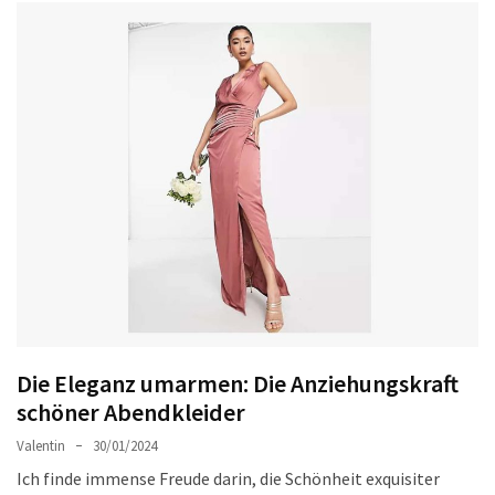
Ausstrahlung:
Der
Style-
Guide
für
lange
Mäntel
Leichte
Luxus-
Jackenmarken
im
Fokus:
Stil
Die Eleganz umarmen: Die Anziehungskraft
trifft
schöner Abendkleider
auf
Qualität
Valentin
30/01/2024
Ich finde immense Freude darin, die Schönheit exquisiter