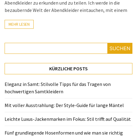
Fünf
Abendkleider zu erkunden und zu teilen. Ich werde in die
grundlegende
bezaubernde Welt der Abendkleider eintauchen, mit einem
Hosenformen
und
MEHR LESEN
wie
man
sie
SUCHEN
richtig
kombiniert
KÜRZLICHE POSTS
Neue
Taschenmarken
Eleganz in Samt: Stilvolle Tipps für das Tragen von
entdecken:
hochwertigen Samtkleidern
Stylisch,
individuell
Mit voller Ausstrahlung: Der Style-Guide für lange Mäntel
und
garantiert
Leichte Luxus-Jackenmarken im Fokus: Stil trifft auf Qualität
kein
Einheitslook
Fünf grundlegende Hosenformen und wie man sie richtig