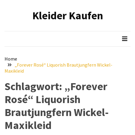
Skip
Skip
to
to
Kleider Kaufen
content
content
NEUESTE
BEITRÄGE
Eleganz
in
Samt:
Home
Stilvolle
„Forever Rosé“ Liquorish Brautjungfern Wickel-
Tipps
Maxikleid
für
Schlagwort:
„Forever
das
Tragen
Rosé“ Liquorish
von
hochwertigen
Brautjungfern Wickel-
Samtkleidern
Maxikleid
Mit
voller