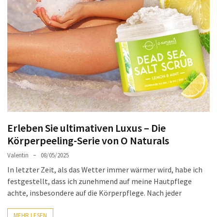
Ausstrahlung:
Der
Style-
Guide
für
lange
Mäntel
Leichte
Luxus-
Erleben Sie ultimativen Luxus – Die
Jackenmarken
im
Körperpeeling-Serie von O Naturals
Fokus:
Valentin
08/05/2025
Stil
In letzter Zeit, als das Wetter immer wärmer wird, habe ich
trifft
festgestellt, dass ich zunehmend auf meine Hautpflege
auf
achte, insbesondere auf die Körperpflege. Nach jeder
Qualität
MEHR LESEN