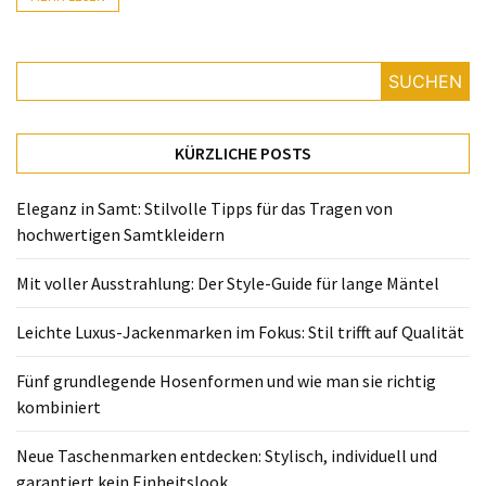
Fünf
grundlegende
Hosenformen
und
SUCHEN
wie
man
KÜRZLICHE POSTS
sie
richtig
Eleganz in Samt: Stilvolle Tipps für das Tragen von
kombiniert
hochwertigen Samtkleidern
Neue
Mit voller Ausstrahlung: Der Style-Guide für lange Mäntel
Taschenmarken
entdecken:
Leichte Luxus-Jackenmarken im Fokus: Stil trifft auf Qualität
Stylisch,
individuell
Fünf grundlegende Hosenformen und wie man sie richtig
und
kombiniert
garantiert
kein
Neue Taschenmarken entdecken: Stylisch, individuell und
Einheitslook
garantiert kein Einheitslook