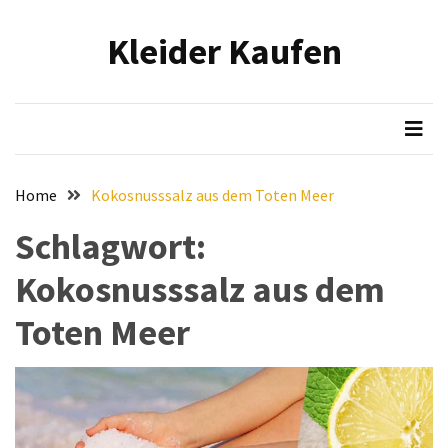
Skip
Skip
to
to
Kleider Kaufen
content
content
NEUESTE
BEITRÄGE
Eleganz
in
Samt:
Home
Kokosnusssalz aus dem Toten Meer
Stilvolle
Tipps
Schlagwort:
für
Kokosnusssalz aus dem
das
Tragen
Toten Meer
von
hochwertigen
Samtkleidern
Mit
voller