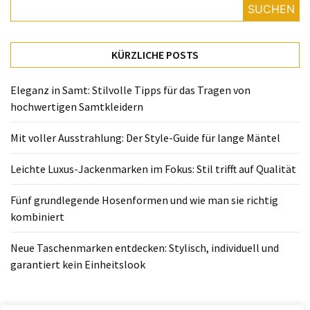
Fünf
SUCHEN
grundlegende
Hosenformen
und
KÜRZLICHE POSTS
wie
man
Eleganz in Samt: Stilvolle Tipps für das Tragen von
sie
hochwertigen Samtkleidern
richtig
kombiniert
Mit voller Ausstrahlung: Der Style-Guide für lange Mäntel
Neue
Leichte Luxus-Jackenmarken im Fokus: Stil trifft auf Qualität
Taschenmarken
entdecken:
Fünf grundlegende Hosenformen und wie man sie richtig
Stylisch,
kombiniert
individuell
Neue Taschenmarken entdecken: Stylisch, individuell und
und
garantiert kein Einheitslook
garantiert
kein
Einheitslook