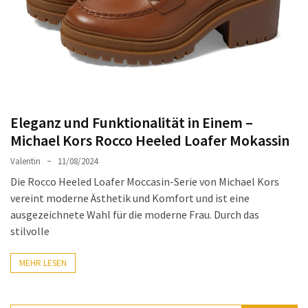
Ausstrahlung:
Der
Style-
Guide
für
lange
Mäntel
Eleganz und Funktionalität in Einem –
Michael Kors Rocco Heeled Loafer Mokassin
Leichte
Valentin
11/08/2024
Luxus-
Jackenmarken
Die Rocco Heeled Loafer Moccasin-Serie von Michael Kors
im
vereint moderne Ästhetik und Komfort und ist eine
Fokus:
ausgezeichnete Wahl für die moderne Frau. Durch das
Stil
stilvolle
trifft
auf
MEHR LESEN
Qualität