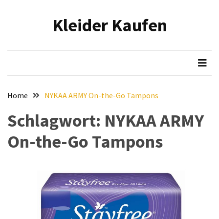
Skip
Skip
to
to
Kleider Kaufen
content
content
NEUESTE
BEITRÄGE
Eleganz
in
Samt:
Home
NYKAA ARMY On-the-Go Tampons
Stilvolle
Tipps
Schlagwort:
NYKAA ARMY
für
On-the-Go Tampons
das
Tragen
von
hochwertigen
Samtkleidern
Mit
voller