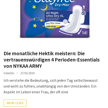
Ausstrahlung:
Der
Style-
Guide
für
lange
Mäntel
Leichte
Die monatliche Hektik meistern: Die
Luxus-
vertrauenswürdigen 4 Perioden-Essentials
Jackenmarken
von NYKAA ARMY
im
Valentin
27/02/2024
Fokus:
Stil
Ich verstehe die Bedeutung, sich jeden Tag selbstbewusst
trifft
und wohl zu fühlen, unabhängig von den Umständen. Ein
auf
Aspekt im Leben einer Frau, der oft eine
Qualität
MEHR LESEN