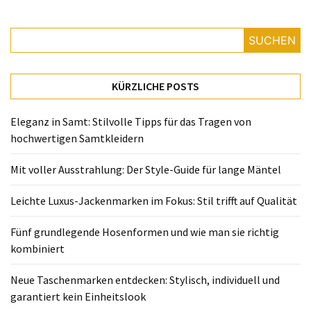
Fünf
grundlegende
Hosenformen
SUCHEN
und
wie
man
KÜRZLICHE POSTS
sie
richtig
Eleganz in Samt: Stilvolle Tipps für das Tragen von
kombiniert
hochwertigen Samtkleidern
Neue
Mit voller Ausstrahlung: Der Style-Guide für lange Mäntel
Taschenmarken
entdecken:
Leichte Luxus-Jackenmarken im Fokus: Stil trifft auf Qualität
Stylisch,
Fünf grundlegende Hosenformen und wie man sie richtig
individuell
kombiniert
und
garantiert
Neue Taschenmarken entdecken: Stylisch, individuell und
kein
garantiert kein Einheitslook
Einheitslook