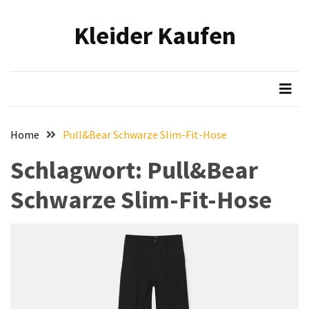
Skip
Skip
to
to
Kleider Kaufen
content
content
NEUESTE
BEITRÄGE
Eleganz
in
Samt:
Home
Pull&Bear Schwarze Slim-Fit-Hose
Stilvolle
Tipps
Schlagwort:
Pull&Bear
für
Schwarze Slim-Fit-Hose
das
Tragen
von
hochwertigen
Samtkleidern
Mit
voller