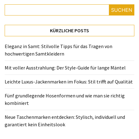
Fünf
grundlegende
SUCHEN
Hosenformen
und
wie
KÜRZLICHE POSTS
man
sie
Eleganz in Samt: Stilvolle Tipps für das Tragen von
richtig
hochwertigen Samtkleidern
kombiniert
Mit voller Ausstrahlung: Der Style-Guide für lange Mäntel
Neue
Taschenmarken
Leichte Luxus-Jackenmarken im Fokus: Stil trifft auf Qualität
entdecken:
Fünf grundlegende Hosenformen und wie man sie richtig
Stylisch,
kombiniert
individuell
und
Neue Taschenmarken entdecken: Stylisch, individuell und
garantiert
garantiert kein Einheitslook
kein
Einheitslook