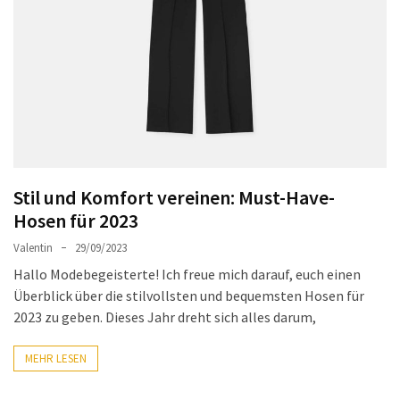
Ausstrahlung:
Der
Style-
Guide
für
lange
Mäntel
Leichte
Stil und Komfort vereinen: Must-Have-
Luxus-
Hosen für 2023
Jackenmarken
Valentin
29/09/2023
im
Hallo Modebegeisterte! Ich freue mich darauf, euch einen
Fokus:
Überblick über die stilvollsten und bequemsten Hosen für
Stil
2023 zu geben. Dieses Jahr dreht sich alles darum,
trifft
auf
MEHR LESEN
Qualität