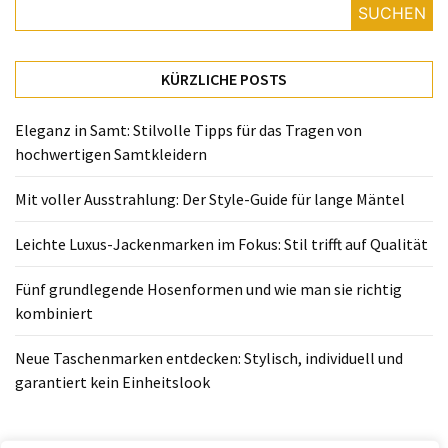
Fünf
SUCHEN
grundlegende
Hosenformen
und
KÜRZLICHE POSTS
wie
man
Eleganz in Samt: Stilvolle Tipps für das Tragen von
sie
hochwertigen Samtkleidern
richtig
kombiniert
Mit voller Ausstrahlung: Der Style-Guide für lange Mäntel
Neue
Leichte Luxus-Jackenmarken im Fokus: Stil trifft auf Qualität
Taschenmarken
entdecken:
Fünf grundlegende Hosenformen und wie man sie richtig
Stylisch,
kombiniert
individuell
Neue Taschenmarken entdecken: Stylisch, individuell und
und
garantiert kein Einheitslook
garantiert
kein
Einheitslook