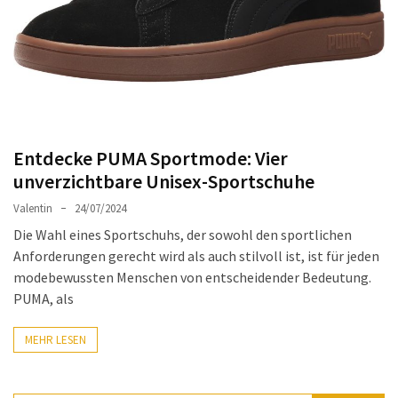
Ausstrahlung:
Der
Style-
Guide
für
lange
Mäntel
Entdecke PUMA Sportmode: Vier
unverzichtbare Unisex-Sportschuhe
Leichte
Valentin
24/07/2024
Luxus-
Jackenmarken
Die Wahl eines Sportschuhs, der sowohl den sportlichen
im
Anforderungen gerecht wird als auch stilvoll ist, ist für jeden
Fokus:
modebewussten Menschen von entscheidender Bedeutung.
Stil
PUMA, als
trifft
auf
MEHR LESEN
Qualität