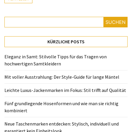
Fünf
grundlegende
Hosenformen
und
SUCHEN
wie
man
KÜRZLICHE POSTS
sie
richtig
Eleganz in Samt: Stilvolle Tipps für das Tragen von
kombiniert
hochwertigen Samtkleidern
Neue
Mit voller Ausstrahlung: Der Style-Guide für lange Mäntel
Taschenmarken
entdecken:
Leichte Luxus-Jackenmarken im Fokus: Stil trifft auf Qualität
Stylisch,
individuell
Fünf grundlegende Hosenformen und wie man sie richtig
und
kombiniert
garantiert
kein
Neue Taschenmarken entdecken: Stylisch, individuell und
Einheitslook
garantiert kein Einheitslook