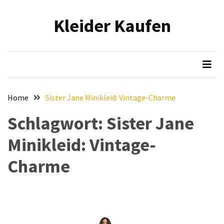
Skip
Skip
to
to
Kleider Kaufen
content
content
NEUESTE
BEITRÄGE
Eleganz
in
Samt:
Home
Sister Jane Minikleid: Vintage-Charme
Stilvolle
Tipps
Schlagwort:
Sister Jane
für
Minikleid: Vintage-
das
Tragen
Charme
von
hochwertigen
Samtkleidern
Mit
voller