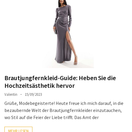
Ausstrahlung:
Der
Style-
Guide
für
lange
Mäntel
Leichte
Luxus-
Brautjungfernkleid-Guide: Heben Sie die
Jackenmarken
im
Hochzeitsästhetik hervor
Fokus:
Valentin
15/09/2023
Stil
Grüße, Modebegeisterte! Heute freue ich mich darauf, in die
trifft
bezaubernde Welt der Brautjungfernkleider einzutauchen,
auf
wo Stil auf die Feier der Liebe trifft. Das Amt der
Qualität
MEHR LESEN