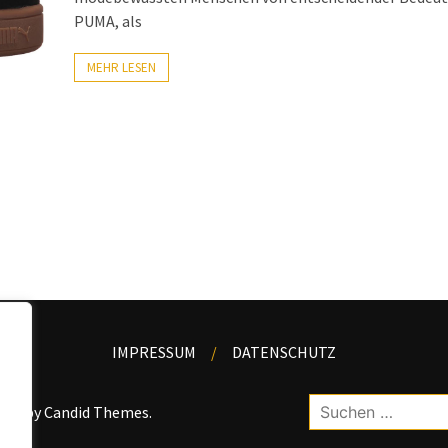
PUMA, als
MEHR LESEN
IMPRESSUM
DATENSCHUTZ
Suchen
kWP by
Candid Themes
.
nach: