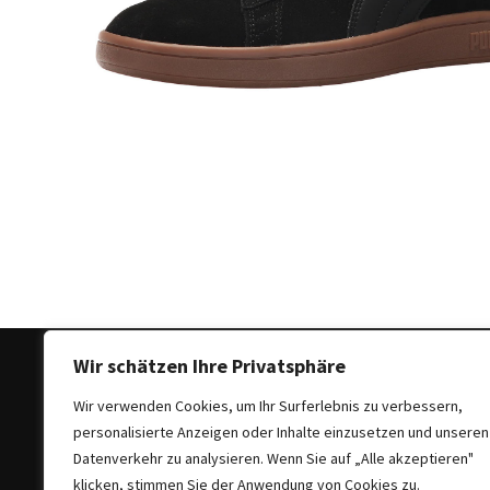
Ausstrahlung:
Der
Style-
Guide
für
lange
Mäntel
Leichte
Luxus-
Jackenmarken
im
Fokus:
Stil
Wir schätzen Ihre Privatsphäre
trifft
Wir verwenden Cookies, um Ihr Surferlebnis zu verbessern,
auf
personalisierte Anzeigen oder Inhalte einzusetzen und unseren
Qualität
Copyright © 2025 All Rights Reserved
|
Theme: Bloc
Datenverkehr zu analysieren. Wenn Sie auf „Alle akzeptieren"
klicken, stimmen Sie der Anwendung von Cookies zu.