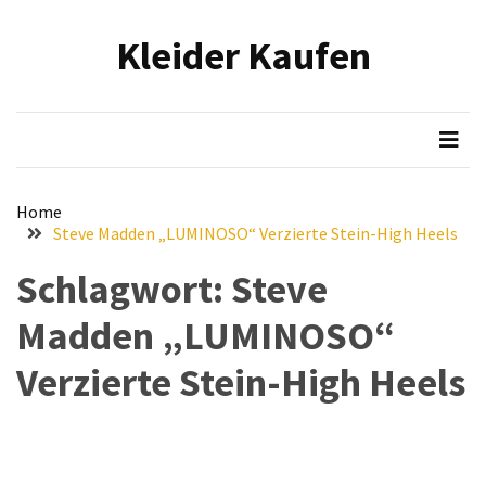
Skip
Skip
to
to
Kleider Kaufen
content
content
NEUESTE
BEITRÄGE
Eleganz
in
Samt:
Home
Stilvolle
Steve Madden „LUMINOSO“ Verzierte Stein-High Heels
Tipps
Schlagwort:
Steve
für
das
Madden „LUMINOSO“
Tragen
von
Verzierte Stein-High Heels
hochwertigen
Samtkleidern
Mit
voller