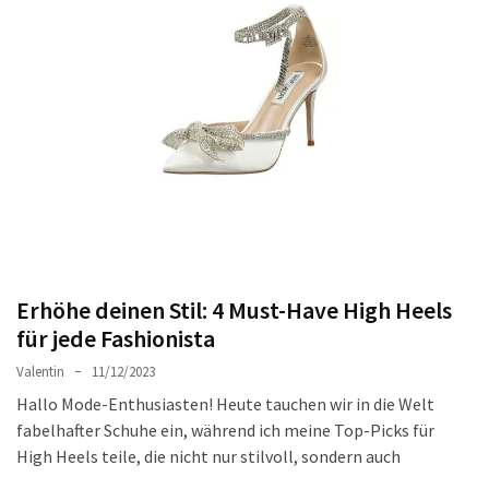
Ausstrahlung:
Der
Style-
Guide
für
lange
Mäntel
Leichte
Luxus-
Jackenmarken
Erhöhe deinen Stil: 4 Must-Have High Heels
im
für jede Fashionista
Fokus:
Stil
Valentin
11/12/2023
trifft
Hallo Mode-Enthusiasten! Heute tauchen wir in die Welt
auf
fabelhafter Schuhe ein, während ich meine Top-Picks für
Qualität
High Heels teile, die nicht nur stilvoll, sondern auch