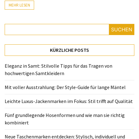
Fünf
MEHR LESEN
grundlegende
Hosenformen
und
SUCHEN
wie
man
sie
KÜRZLICHE POSTS
richtig
kombiniert
Eleganz in Samt: Stilvolle Tipps für das Tragen von
hochwertigen Samtkleidern
Neue
Taschenmarken
Mit voller Ausstrahlung: Der Style-Guide für lange Mäntel
entdecken:
Stylisch,
Leichte Luxus-Jackenmarken im Fokus: Stil trifft auf Qualität
individuell
und
Fünf grundlegende Hosenformen und wie man sie richtig
garantiert
kombiniert
kein
Einheitslook
Neue Taschenmarken entdecken: Stylisch, individuell und