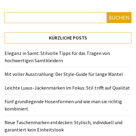
Fünf
grundlegende
Hosenformen
SUCHEN
und
wie
man
KÜRZLICHE POSTS
sie
richtig
Eleganz in Samt: Stilvolle Tipps für das Tragen von
kombiniert
hochwertigen Samtkleidern
Neue
Mit voller Ausstrahlung: Der Style-Guide für lange Mäntel
Taschenmarken
entdecken:
Leichte Luxus-Jackenmarken im Fokus: Stil trifft auf Qualität
Stylisch,
Fünf grundlegende Hosenformen und wie man sie richtig
individuell
kombiniert
und
garantiert
Neue Taschenmarken entdecken: Stylisch, individuell und
kein
garantiert kein Einheitslook
Einheitslook