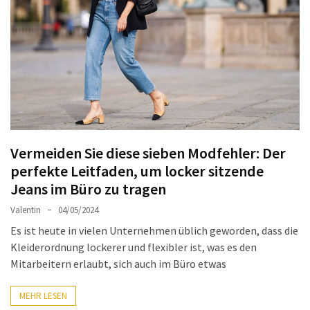
Ausstrahlung:
Der
Style-
Guide
für
lange
Mäntel
Leichte
Vermeiden Sie diese sieben Modfehler: Der
Luxus-
perfekte Leitfaden, um locker sitzende
Jackenmarken
Jeans im Büro zu tragen
im
Valentin
04/05/2024
Fokus:
Stil
Es ist heute in vielen Unternehmen üblich geworden, dass die
trifft
Kleiderordnung lockerer und flexibler ist, was es den
auf
Mitarbeitern erlaubt, sich auch im Büro etwas
Qualität
MEHR LESEN