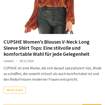
Ausstrahlung:
Der
Style-
Guide
für
lange
Mäntel
CUPSHE Women’s Blouses V-Neck Long
Sleeve Shirt Tops: Eine stilvolle und
Leichte
komfortable Wahl für jede Gelegenheit
Luxus-
Jackenmarken
Valentin
09/11/2024
im
CUPSHE ist eine Marke, die sich darauf spezialisiert hat, Mode
Fokus:
zu schaffen, die sowohl stilvoll als auch komfortabel ist und
Stil
den Bedürfnissen moderner Frauen entspricht.
trifft
auf
MEHR LESEN
Qualität