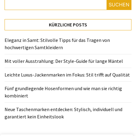
Fünf
SUCHEN
grundlegende
Hosenformen
und
KÜRZLICHE POSTS
wie
man
Eleganz in Samt: Stilvolle Tipps für das Tragen von
sie
hochwertigen Samtkleidern
richtig
kombiniert
Mit voller Ausstrahlung: Der Style-Guide für lange Mäntel
Neue
Leichte Luxus-Jackenmarken im Fokus: Stil trifft auf Qualität
Taschenmarken
entdecken:
Fünf grundlegende Hosenformen und wie man sie richtig
Stylisch,
kombiniert
individuell
und
Neue Taschenmarken entdecken: Stylisch, individuell und
garantiert
garantiert kein Einheitslook
kein
Einheitslook